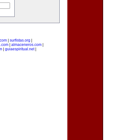
.com
|
surfistas.org
|
s.com
|
almaceneros.com
|
om
|
guiaespiritual.net
|