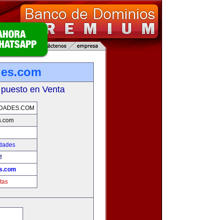
des.com
 puesto en Venta
DADES.COM
s.com
edades
!
es.com
tas