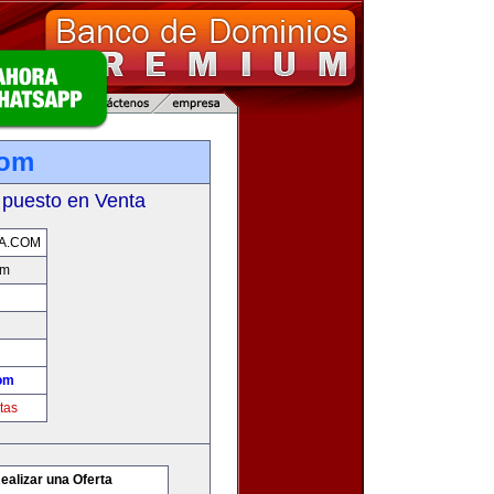
com
 puesto en Venta
A.COM
om
com
tas
ealizar una Oferta