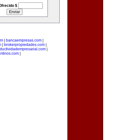
Ofrecido $
om
|
bancaempresas.com
|
m
|
brokerpropiedades.com
|
ductividadempresarial.com
|
ntinos.com
|