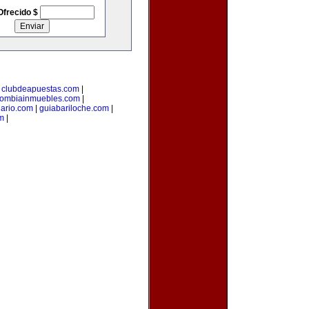
Ofrecido $
|
clubdeapuestas.com
|
lombiainmuebles.com
|
iario.com
|
guiabariloche.com
|
m
|