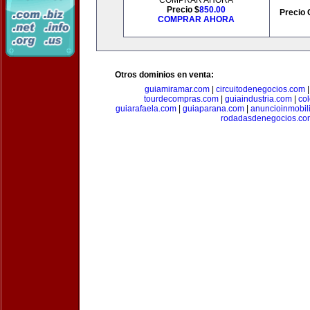
COMPRAR AHORA
Precio $
850.00
Precio 
COMPRAR AHORA
Otros dominios en venta:
guiamiramar.com
|
circuitodenegocios.com
tourdecompras.com
|
guiaindustria.com
|
co
guiarafaela.com
|
guiaparana.com
|
anuncioinmobil
rodadasdenegocios.co