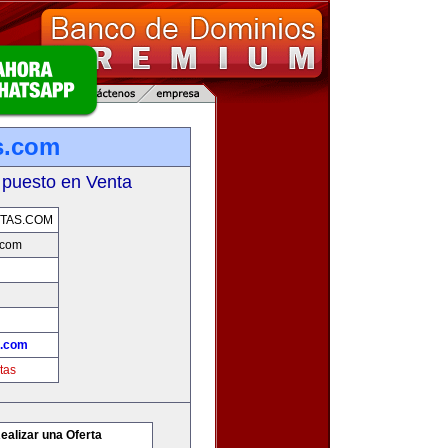
s.com
 puesto en Venta
TAS.COM
.com
s.com
tas
ealizar una Oferta