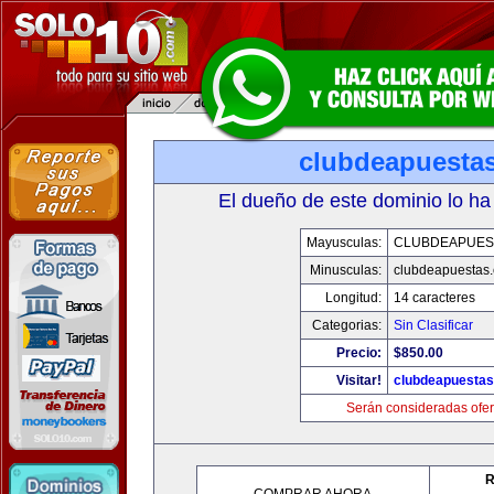
clubdeapuesta
El dueño de este dominio lo ha
Mayusculas:
CLUBDEAPUES
Minusculas:
clubdeapuestas
Longitud:
14 caracteres
Categorias:
Sin Clasificar
Precio:
$850.00
Visitar!
clubdeapuesta
Serán consideradas ofer
R