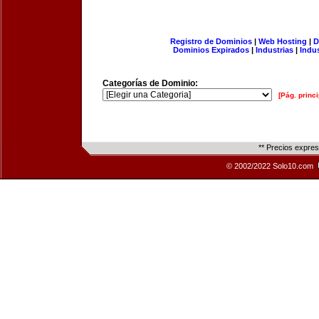
Registro de Dominios
|
Web Hosting
|
D
Dominios Expirados
|
Industrias
|
Indu
Categorías de Dominio:
[Pág. princi
** Precios expre
© 2002/2022 Solo10.com