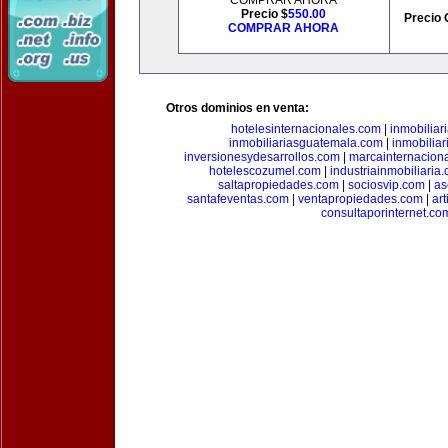
COMPRAR AHORA
Precio $
550.00
Precio 
COMPRAR AHORA
Otros dominios en venta:
hotelesinternacionales.com
|
inmobiliar
inmobiliariasguatemala.com
|
inmobiliar
inversionesydesarrollos.com
|
marcainternacion
hotelescozumel.com
|
industriainmobiliaria
saltapropiedades.com
|
sociosvip.com
|
as
santafeventas.com
|
ventapropiedades.com
|
ar
consultaporinternet.co