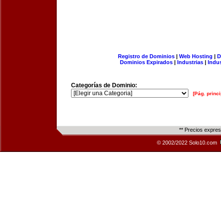
Registro de Dominios
|
Web Hosting
|
D
Dominios Expirados
|
Industrias
|
Indu
Categorías de Dominio:
[Pág. princi
** Precios expre
© 2002/2022 Solo10.com