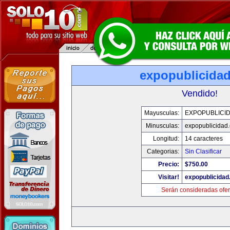
expopublicida
Vendido!
Mayusculas:
EXPOPUBLICI
Minusculas:
expopublicidad
Longitud:
14 caracteres
Categorias:
Sin Clasificar
Precio:
$750.00
Visitar!
expopublicida
Serán consideradas ofer