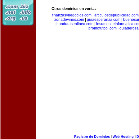
Otros dominios en venta:
finanzasynegocios.com
|
articulosdepublicidad.com
|
zonadevinos.com
|
guiaesperanza.com
|
buenosai
|
hondurasenlinea.com
|
insumosdeinformatica.c
promofutbol.com
|
guiaderosa
Registro de Dominios
|
Web Hosting
|
D