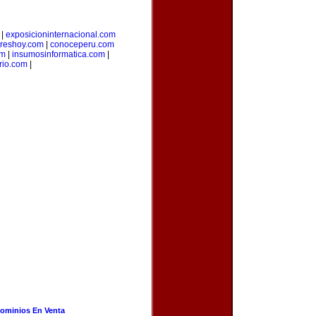
|
exposicioninternacional.com
reshoy.com
|
conoceperu.com
om
|
insumosinformatica.com
|
rio.com
|
ominios En Venta