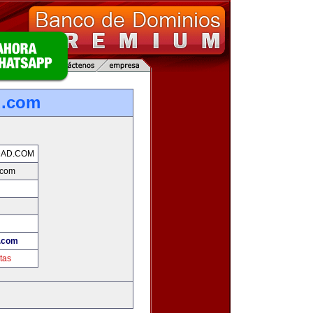
d.com
DAD.COM
.com
d.com
tas