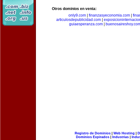
Otros dominios en venta:
only9.com
|
finanzasyeconomia.com
|
fin
articulosdepublicidad.com
|
exposicioninternacio
guiaesperanza.com
|
buenosaireshoy.co
Registro de Dominios
|
Web Hosting
|
D
Dominios Expirados
|
Industrias
|
Indu