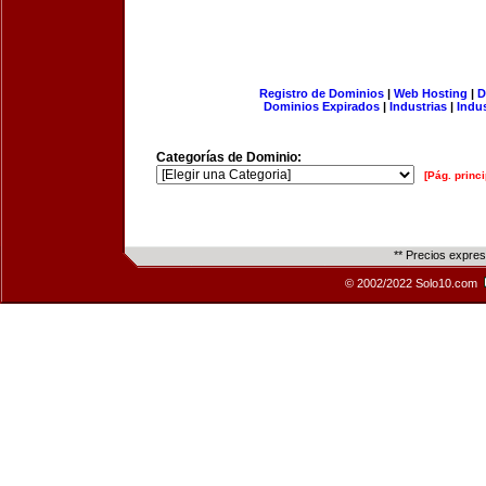
Registro de Dominios
|
Web Hosting
|
D
Dominios Expirados
|
Industrias
|
Indu
Categorías de Dominio:
[Pág. princi
** Precios expre
© 2002/2022 Solo10.com