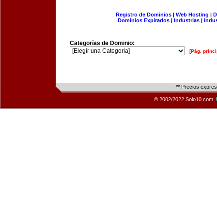
Registro de Dominios
|
Web Hosting
|
D
Dominios Expirados
|
Industrias
|
Indu
Categorías de Dominio:
[Pág. princi
** Precios expre
© 2002/2022 Solo10.com