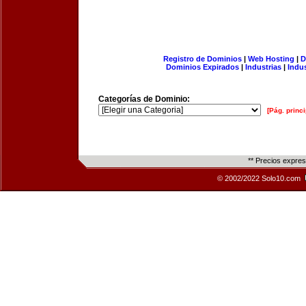
Registro de Dominios
|
Web Hosting
|
D
Dominios Expirados
|
Industrias
|
Indu
Categorías de Dominio:
[Pág. princi
** Precios expre
© 2002/2022 Solo10.com