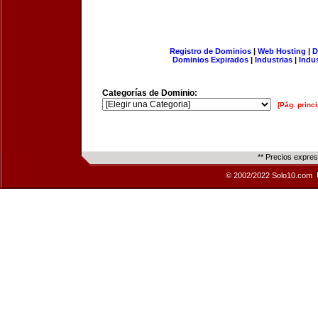
Registro de Dominios
|
Web Hosting
|
D
Dominios Expirados
|
Industrias
|
Indu
Categorías de Dominio:
[Pág. princi
** Precios expre
© 2002/2022 Solo10.com