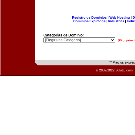
Registro de Dominios
|
Web Hosting
|
D
Dominios Expirados
|
Industrias
|
Indu
Categorías de Dominio:
[Pág. princi
** Precios expre
© 2002/2022 Solo10.com