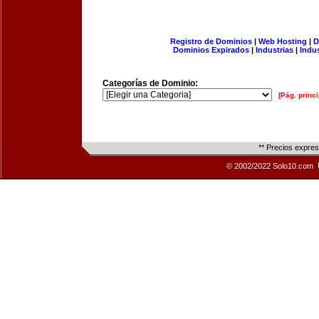
Registro de Dominios
|
Web Hosting
|
D
Dominios Expirados
|
Industrias
|
Indu
Categorías de Dominio:
[Pág. princi
** Precios expre
© 2002/2022 Solo10.com