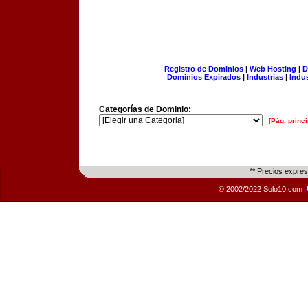
Registro de Dominios
|
Web Hosting
|
D
Dominios Expirados
|
Industrias
|
Indu
Categorías de Dominio:
[Pág. princi
** Precios expre
© 2002/2022 Solo10.com