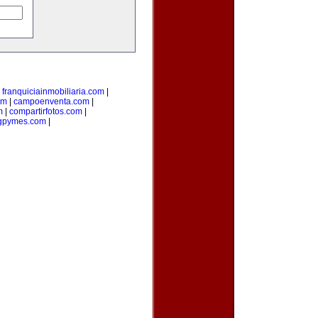
|
franquiciainmobiliaria.com
|
om
|
campoenventa.com
|
m
|
compartirfotos.com
|
gpymes.com
|