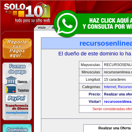
recursosenline
El dueño de este dominio lo ha
Mayusculas:
RECURSOSENL
Minusculas:
recursosenlinea
Longitud:
15 caracteres
Categorias:
Internet
,
Recurso
Precio:
Realizar una ofer
Visitar!
recursosenline
Serán consideradas ofer
Realizar una Oferta