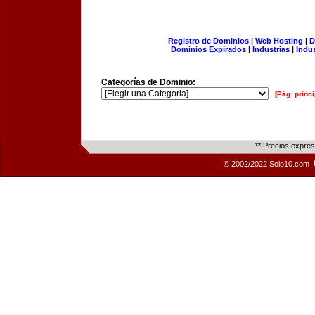
Registro de Dominios
|
Web Hosting
|
D
Dominios Expirados
|
Industrias
|
Indu
Categorías de Dominio:
[Pág. princi
** Precios expre
© 2002/2022 Solo10.com