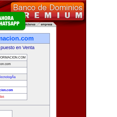
rmacion.com
 puesto en Venta
FORMACION.COM
ion.com
TecnologÃ­a
cion.com
tas