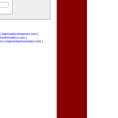
|
fabricadecamperas.com
|
eninformatica.com
|
om
|
viajesempresariales.com
|