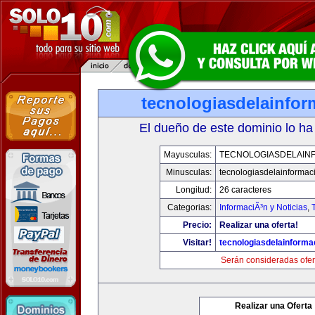
tecnologiasdelainfo
El dueño de este dominio lo ha
Mayusculas:
TECNOLOGIASDELAIN
Minusculas:
tecnologiasdelainformac
Longitud:
26 caracteres
Categorias:
InformaciÃ³n y Noticias
,
Precio:
Realizar una oferta!
Visitar!
tecnologiasdelainforma
Serán consideradas ofer
Realizar una Oferta