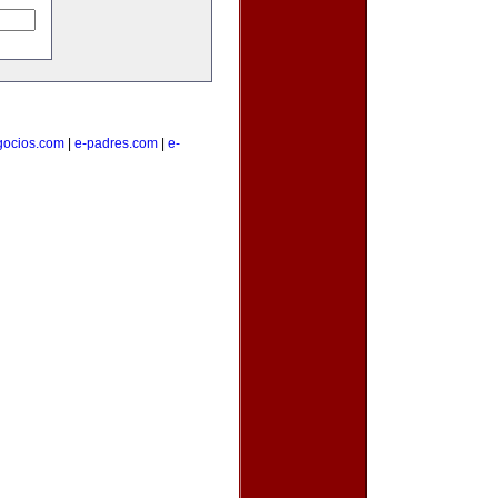
gocios.com
|
e-padres.com
|
e-