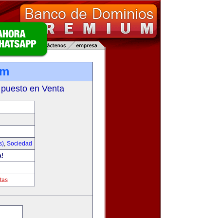
om
 puesto en Venta
s)
,
Sociedad
a!
tas