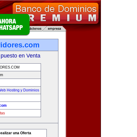
vidores.com
 puesto en Venta
DORES.COM
om
Web Hosting y Dominios
.com
tas
ealizar una Oferta