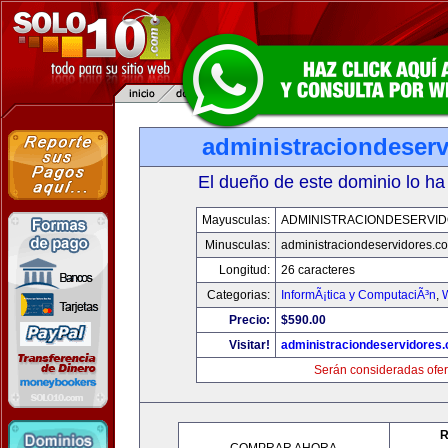
administraciondeser
El dueño de este dominio lo ha
Mayusculas:
ADMINISTRACIONDESERVI
Minusculas:
administraciondeservidores.c
Longitud:
26 caracteres
Categorias:
InformÃ¡tica y ComputaciÃ³n
,
Precio:
$590.00
Visitar!
administraciondeservidores
Serán consideradas ofer
R