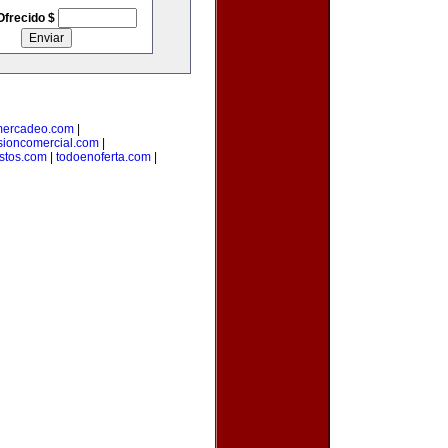
Ofrecido $
mercadeo.com
|
sioncomercial.com
|
istos.com
|
todoenoferta.com
|