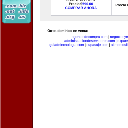
COMPRAR AHORA
Precio $
590.00
Precio 
COMPRAR AHORA
Otros dominios en venta:
agentesdecompra.com
|
negociosy
administraciondeservidores.com
|
expan
guiadetecnologia.com
|
supasaje.com
|
alimentosl