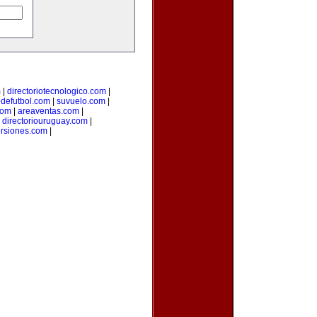
m
|
directoriotecnologico.com
|
odefutbol.com
|
suvuelo.com
|
com
|
areaventas.com
|
|
directoriouruguay.com
|
ersiones.com
|