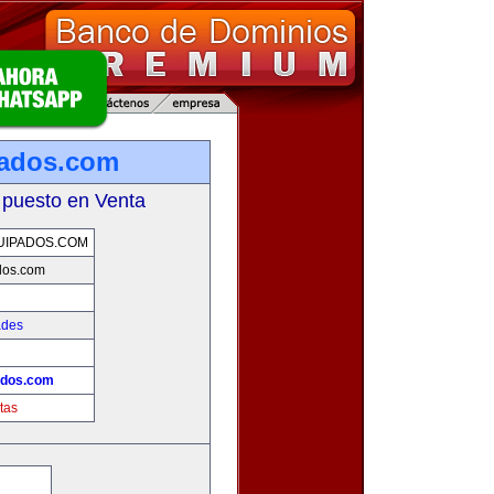
pados.com
 puesto en Venta
UIPADOS.COM
dos.com
ades
ados.com
tas