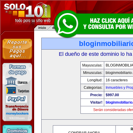
bloginmobiliar
El dueño de este dominio lo ha
Mayusculas:
BLOGINMOBILI
Minusculas:
bloginmobiliario
Longitud:
16 caracteres
Categorias:
Inmuebles y Pro
Precio:
$997.00
Visitar!
bloginmobiliari
Serán consideradas ofer
R