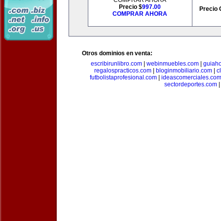
COMPRAR AHORA
Precio $
997.00
Precio 
COMPRAR AHORA
Otros dominios en venta:
escribirunlibro.com
|
webinmuebles.com
|
guiaho
regalospracticos.com
|
bloginmobiliario.com
|
c
futbolistaprofesional.com
|
ideascomerciales.co
sectordeportes.com
|