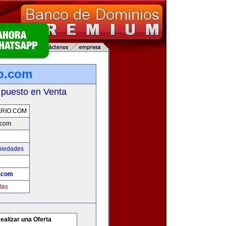
io.com
 puesto en Venta
ARIO.COM
.com
piedades
o.com
tas
ealizar una Oferta