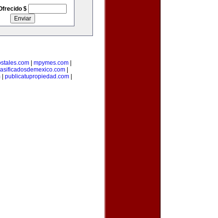
Ofrecido $
stales.com
|
mpymes.com
|
lasificadosdemexico.com
|
m
|
publicatupropiedad.com
|