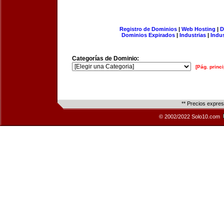
Registro de Dominios
|
Web Hosting
|
D
Dominios Expirados
|
Industrias
|
Indu
Categorías de Dominio:
[Pág. princi
** Precios expre
© 2002/2022 Solo10.com