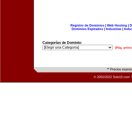
Registro de Dominios
|
Web Hosting
|
D
Dominios Expirados
|
Industrias
|
Indu
Categorías de Dominio:
[Pág. princi
** Precios expre
© 2002/2022 Solo10.com