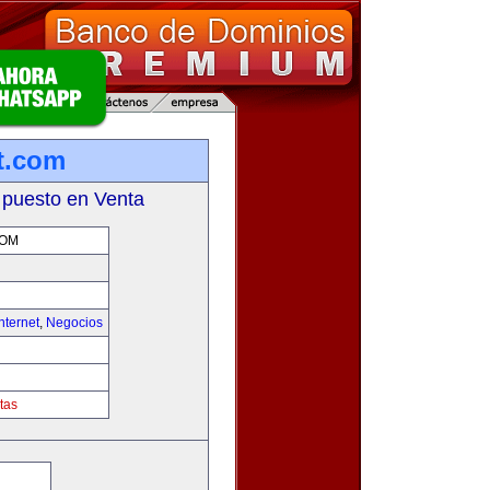
et.com
 puesto en Venta
COM
nternet
,
Negocios
tas