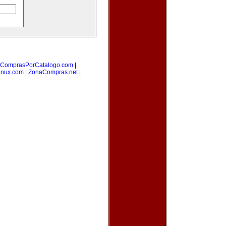
ComprasPorCatalogo.com
|
inux.com
|
ZonaCompras.net
|