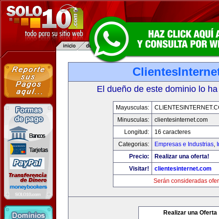
ClientesIntern
El dueño de este dominio lo ha
Mayusculas:
CLIENTESINTERNET.
Minusculas:
clientesinternet.com
Longitud:
16 caracteres
Categorias:
Empresas e Industrias
,
I
Precio:
Realizar una oferta!
Visitar!
clientesinternet.com
Serán consideradas ofer
Realizar una Oferta