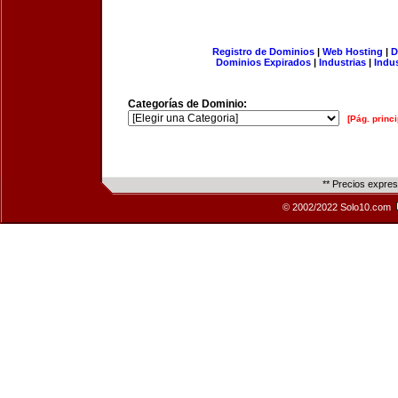
Registro de Dominios
|
Web Hosting
|
D
Dominios Expirados
|
Industrias
|
Indu
Categorías de Dominio:
[Pág. princi
** Precios expre
© 2002/2022 Solo10.com