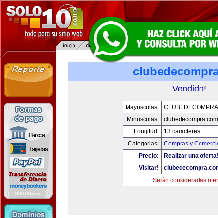
clubedecompr
Vendido!
Mayusculas:
CLUBEDECOMPRA
Minusculas:
clubedecompra.com
Longitud:
13 caracteres
Categorias:
Compras y Comercio
Precio:
Realizar una oferta
Visitar!
clubedecompra.co
Serán consideradas ofer