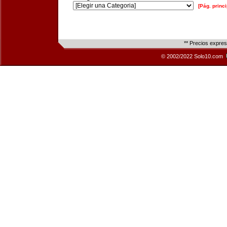
[Pág. princi
** Precios expre
© 2002/2022 Solo10.com