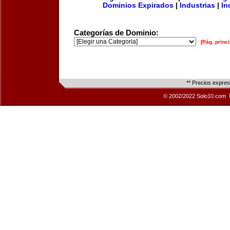
Dominios Expirados
|
Industrias
|
In
Categorías de Dominio:
[Pág. princi
** Precios expre
© 2002/2022 Solo10.com