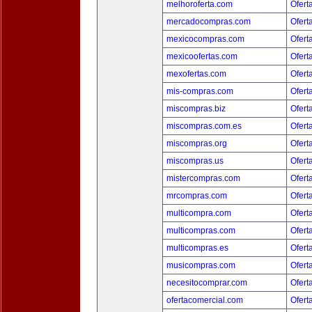
melhoroferta.com
Ofert
mercadocompras.com
Ofert
mexicocompras.com
Ofert
mexicoofertas.com
Ofert
mexofertas.com
Ofert
mis-compras.com
Ofert
miscompras.biz
Ofert
miscompras.com.es
Ofert
miscompras.org
Ofert
miscompras.us
Ofert
mistercompras.com
Ofert
mrcompras.com
Ofert
multicompra.com
Ofert
multicompras.com
Ofert
multicompras.es
Ofert
musicompras.com
Ofert
necesitocomprar.com
Ofert
ofertacomercial.com
Ofert