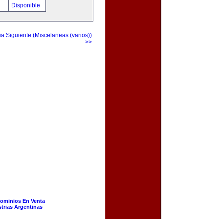
!
Disponible
a Siguiente (Miscelaneas (varios))
>>
ominios En Venta
strias Argentinas